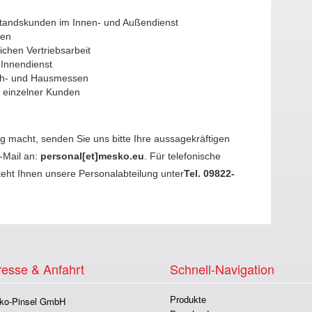
tandskunden im Innen- und Außendienst
ten
ichen Vertriebsarbeit
 Innendienst
ch- und Hausmessen
 einzelner Kunden
ig macht, senden Sie uns bitte Ihre aussagekräftigen
-Mail an:
personal[et]mesko.eu
. Für telefonische
teht Ihnen unsere Personalabteilung unter
Tel. 09822-
esse & Anfahrt
Schnell-Navigation
ko-Pinsel GmbH
Produkte