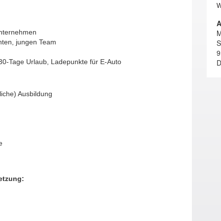
W
A
 Unternehmen
M
nten, jungen Team
S
ltersvorsorge
9
, 30-Tage Urlaub, Ladepunkte für E-Auto
D
iche) Ausbildung
e
etzung: