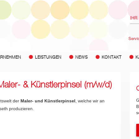
Servi
ERNEHMEN
LEISTUNGEN
NEWS
KONTAKT
K
 Maler- & Künstlerpinsel (m/w/d)
G
ntswelt der
Maler- und Künstlerpinsel
, welche wir an
B
eth produzieren.
s