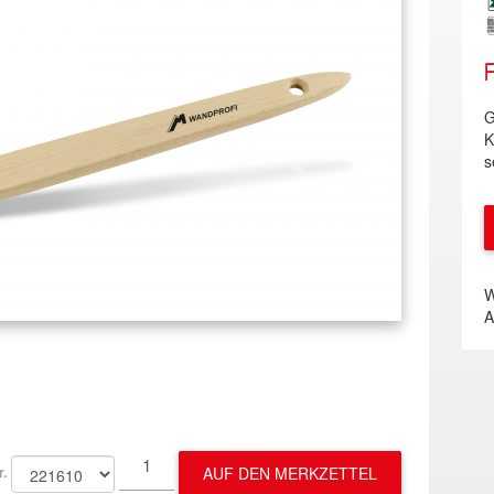
G
K
s
W
A
AUF DEN MERKZETTEL
r.